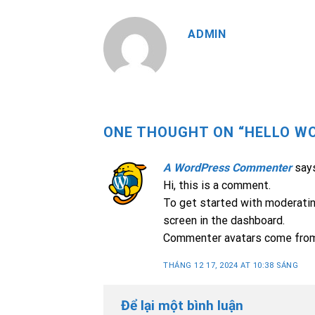
ADMIN
ONE THOUGHT ON “
HELLO W
A WordPress Commenter
say
Hi, this is a comment.
To get started with moderatin
screen in the dashboard.
Commenter avatars come fr
THÁNG 12 17, 2024 AT 10:38 SÁNG
Để lại một bình luận